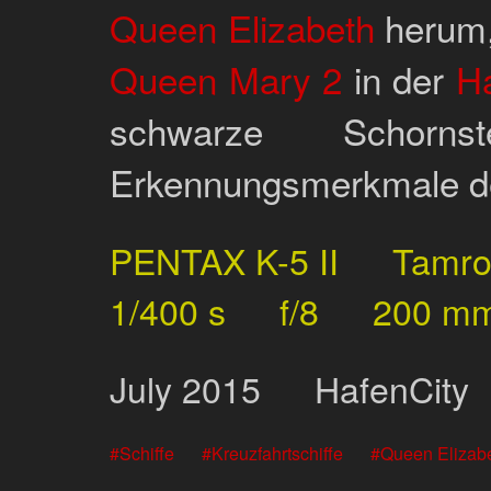
Queen Elizabeth
herum,
Queen Mary 2
in der
Ha
schwarze Schorn
Erkennungsmerkmale d
PENTAX K-5 II
Tamr
1/400 s
f/8
200 m
July
2015
HafenCity
Schiffe
Kreuzfahrtschiffe
Queen Elizab