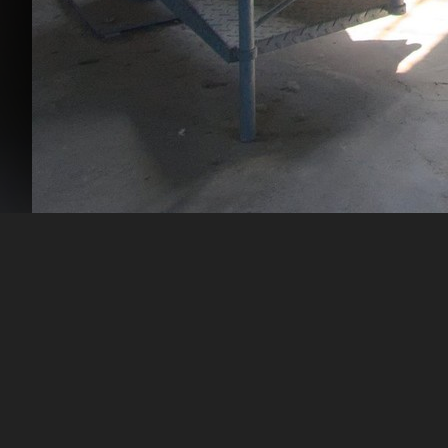
Im Turm von St. Katha
Die Sonne scheint durch ein Fenster
Turmbesteigungen nach oben auf die Aussic
Kamera
PENTAX K-5 II
Objektiv
Pentax 1