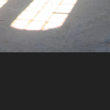
rinen
 im Turm der
Hauptkirche Sankt Katharinen
auf ein
htsplattform gelangen.
6-50mm
ISO
800
Belichtungszeit
1/250 s
Blen