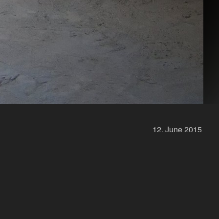
12.
June
2015
e Wendeltreppe, über die Besuchergruppen bei
de
f/6,3
Brennweite
16 mm