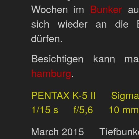
Wochen im
Bunker
aus
sich wieder an die E
dürfen.
Besichtigen kann 
hamburg
.
PENTAX K-5 II
Sigm
1/15 s
f/5,6
10 mm
March
2015
Tiefbunk