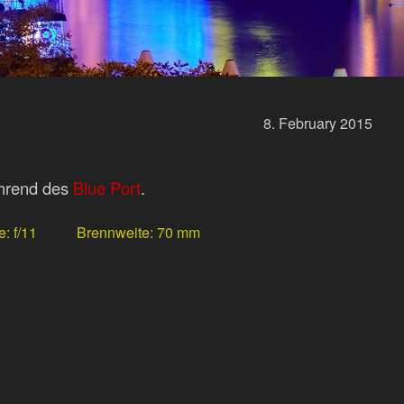
8.
February
2015
ährend des
Blue Port
.
e
f/11
Brennweite
70 mm