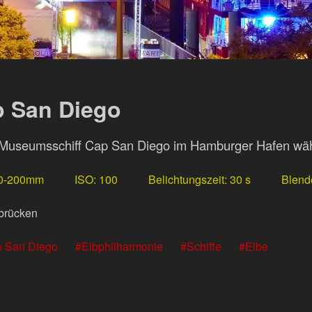
p San Diego
as Museumsschiff Cap San Diego im Hamburger Hafen w
70-200mm
ISO
100
Belichtungszeit
30 s
Blend
brücken
 San Diego
Elbphilharmonie
Schiffe
Elbe