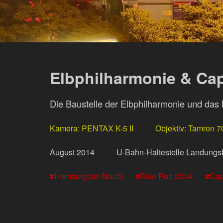
Elbphilharmonie & Ca
Die Baustelle der Elbphilharmonie und d
Kamera
PENTAX K-5 II
Objektiv
Tamron 
August
2014
U-Bahn-Haltestelle Landungs
Hamburg bei Nacht
Blue Port 2014
Cap