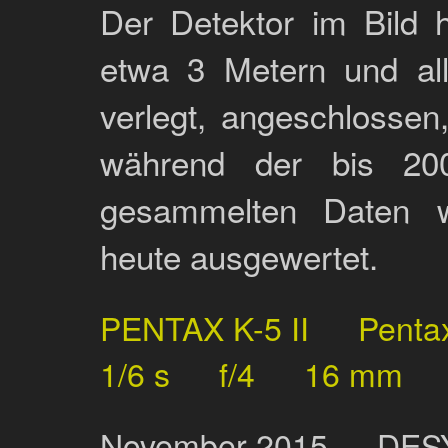
Der Detektor im Bild 
etwa 3 Metern und al
verlegt, angeschlossen
während der bis 200
gesammelten Daten w
heute ausgewertet.
PENTAX K-5 II
Penta
1/6 s
f/4
16 mm
November
2015
DES