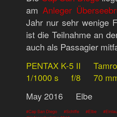
am
Anleger Überseebr
Jahr nur sehr wenige F
ist die Teilnahme an d
auch als Passagier mitf
PENTAX K-5 II
Tamr
1/1000 s
f/8
70 m
May
2016
Elbe
Cap San Diego
Schiffe
Elbe
Einla