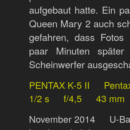
aufgebaut hatte. Ein p
Queen Mary 2 auch scho
gefahren, dass Fotos 
paar Minuten später
Scheinwerfer ausgescha
PENTAX K-5 II
Penta
1/2 s
f/4,5
43 mm
November
2014
U-Ba