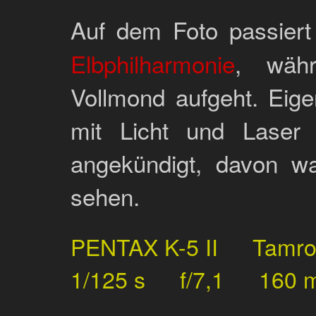
Auf dem Foto passier
Elbphilharmonie
, währ
Vollmond aufgeht. Eige
mit Licht und Lase
angekündigt, davon wa
sehen.
PENTAX K-5 II
Tamr
1/125 s
f/7,1
160 