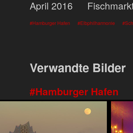
April
2016
Fischmark
Hamburger Hafen
Elbphilharmonie
Sch
Verwandte Bilder
Hamburger Hafen