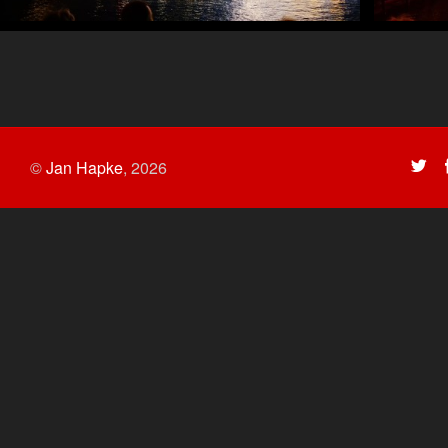
©
Jan Hapke
,
2026