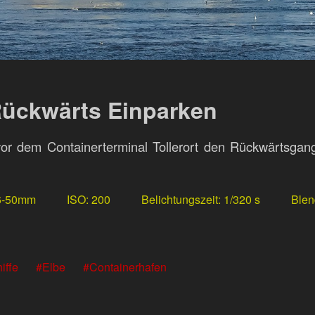
ückwärts Einparken
r dem Containerterminal Tollerort den Rückwärtsgang
6-50mm
ISO
200
Belichtungszeit
1/320 s
Blen
iffe
Elbe
Containerhafen