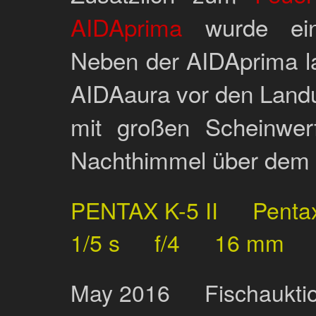
AIDAprima
wurde eine
Neben der AIDAprima 
AIDAaura vor den Landu
mit großen Scheinwe
Nachthimmel über dem
PENTAX K-5 II
Penta
1/5 s
f/4
16 mm
May
2016
Fischaukti