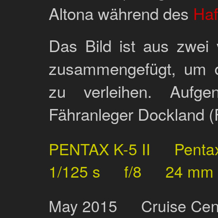
Altona während des
Haf
Das Bild ist aus zwei
zusammengefügt, um 
zu verleihen. Auf
Fähranleger Dockland (
PENTAX K-5 II
Penta
1/125 s
f/8
24 mm
May
2015
Cruise Cen