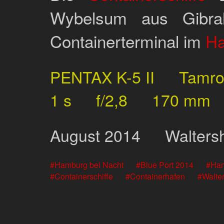
Wybelsum aus Gibra
Containerterminal im
Ha
PENTAX K-5 II
Tamr
1 s
f/2,8
170 mm
August
2014
Walters
Hamburg bei Nacht
Blue Port 2014
Ham
Containerschiffe
Containerhafen
Walte