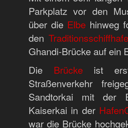
Parkplatz vor den Mus
über die
Elbe
hinweg fo
den
Traditionsschiffhaf
Ghandi-Brücke auf ein B
Die
Brücke
ist ers
Straßenverkehr freig
Sandtorkai mit der 
Kaiserkai in der
HafenC
war die Brücke hochgek