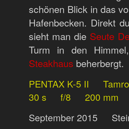
schönen Blick in das v
Hafenbecken. Direkt d
sieht man die
Seute De
Turm in den Himmel,
Steakhaus
beherbergt.
PENTAX K-5 II
Tamr
30 s
f/8
200 mm
September
2015
Ste