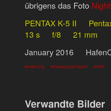
übrigens das Foto
Nigh
PENTAX K-5 II
Penta
13 s
f/8
21 mm
January
2016
HafenC
HafenCity
Hamburg bei Nacht
HDR
Verwandte Bilder