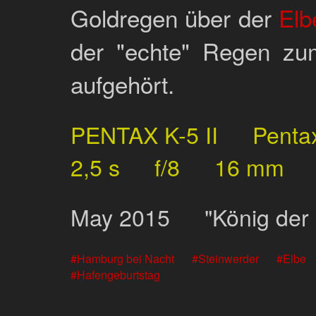
Goldregen über der
Elb
der "echte" Regen zum
aufgehört.
PENTAX K-5 II
Penta
2,5 s
f/8
16 mm
May
2015
"König der
Hamburg bei Nacht
Steinwerder
Elbe
Hafengeburtstag