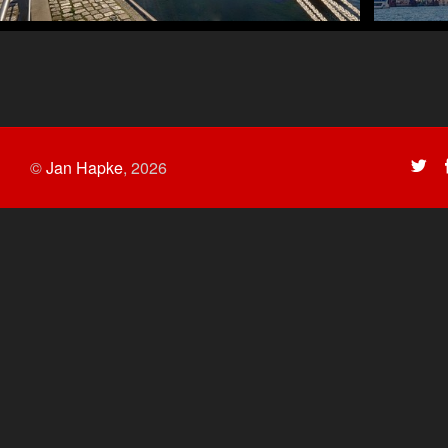
©
Jan Hapke
,
2026