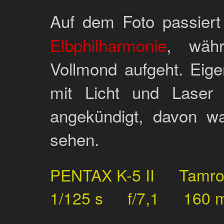
Auf dem Foto passier
Elbphilharmonie
, währ
Vollmond aufgeht. Eige
mit Licht und Lase
angekündigt, davon wa
sehen.
PENTAX K-5 II
Tamr
1/125 s
f/7,1
160 