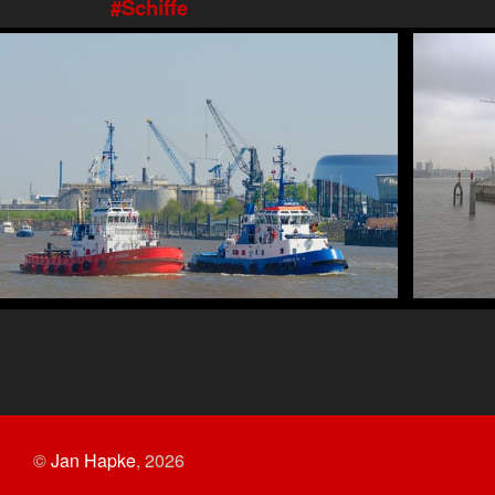
Schiffe
©
Jan Hapke
,
2026