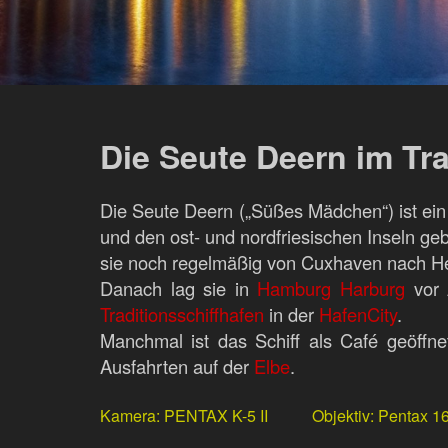
Die Seute Deern im Tra
Die Seute Deern („Süßes Mädchen“) ist ei
und den ost- und nordfriesischen Inseln g
sie noch regelmäßig von Cuxhaven nach He
Danach lag sie in
Hamburg Harburg
vor 
Traditionsschiffhafen
in der
HafenCity
.
Manchmal ist das Schiff als Café geöffne
Ausfahrten auf der
Elbe
.
Kamera
PENTAX K-5 II
Objektiv
Pentax 1