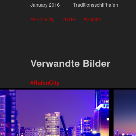
January
2016
Traditionsschiffhafen
HafenCity
HDR
Schiffe
Verwandte Bilder
HafenCity