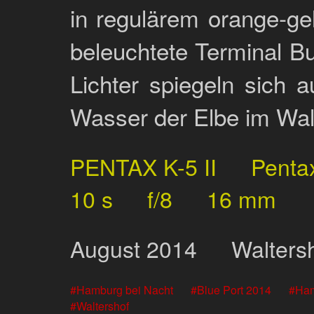
in regulärem orange-g
beleuchtete Terminal Bu
Lichter spiegeln sich 
Wasser der Elbe im Wal
PENTAX K-5 II
Penta
10 s
f/8
16 mm
August
2014
Walters
Hamburg bei Nacht
Blue Port 2014
Ham
Waltershof