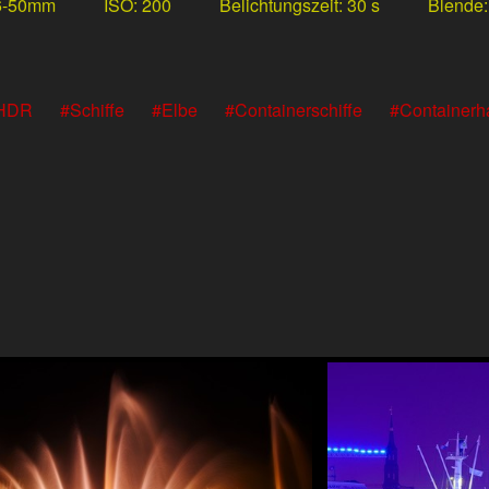
6-50mm
ISO
200
Belichtungszeit
30 s
Blende
HDR
Schiffe
Elbe
Containerschiffe
Containerh