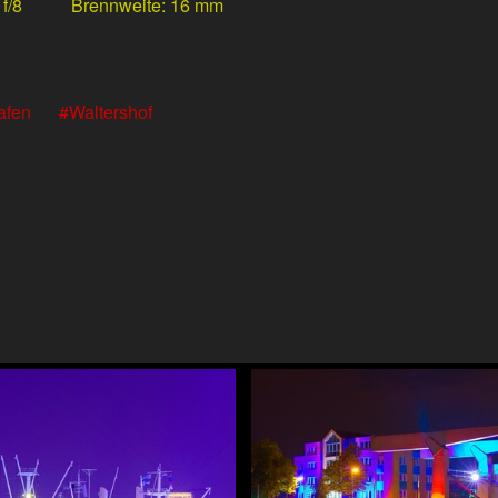
f/8
Brennweite
16 mm
afen
Waltershof